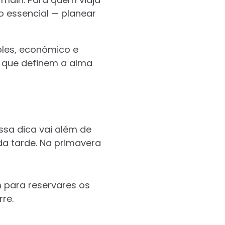
o essencial — planear
ples, económico e
s que definem a alma
ssa dica vai além de
da tarde. Na primavera
m para reservares os
rre.