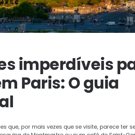
es imperdíveis p
em Paris: O guia
al
des que, por mais vezes que se visite, parece ter
squina de Montmartre ou num café de Saint-Ger