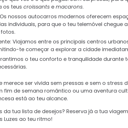
 os teus
croissants
e
macarons
.
: Os nossos autocarros modernos oferecem espa
s individuais, para que o teu telemóvel chegue a
fotos.
gente: Viajamos entre os principais centros urbanos
itindo-te começar a explorar a cidade imediata
antimos o teu conforto e tranquilidade durante 
cessárias.
e merece ser vivida sem pressas e sem o stress 
um fim de semana romântico ou uma aventura cul
ncesa está ao teu alcance.
is da tua lista de desejos? Reserva já a tua viag
 Luzes ao teu ritmo!