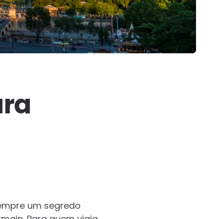
ara
 sempre um segredo
main. Para quem viaja