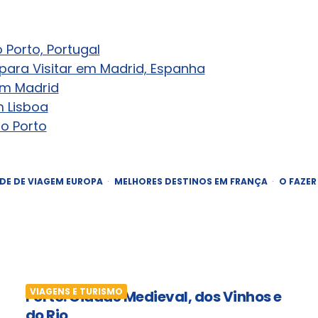
 Porto, Portugal
 para Visitar em Madrid, Espanha
em Madrid
 Lisboa
no Porto
ADE DE VIAGEM EUROPA
MELHORES DESTINOS EM FRANÇA
O FAZER
VIAGENS E TURISMO
Porto: Cidade Medieval, dos Vinhos e
do Rio