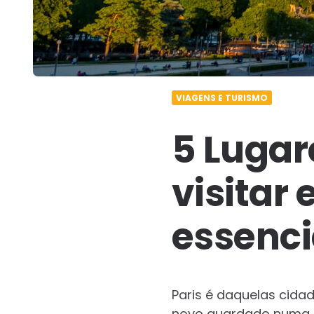
VIAGENS E TURISMO
5 Lugar
visitar 
essenci
Paris é daquelas cida
novo guardado numa e