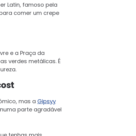
ier Latin, famoso pela
s para comer um crepe
uvre e a Praça da
as verdes metálicas. É
tureza.
cost
nómico, mas a
Gipsyy
o numa parte agradável
que tenhas mais