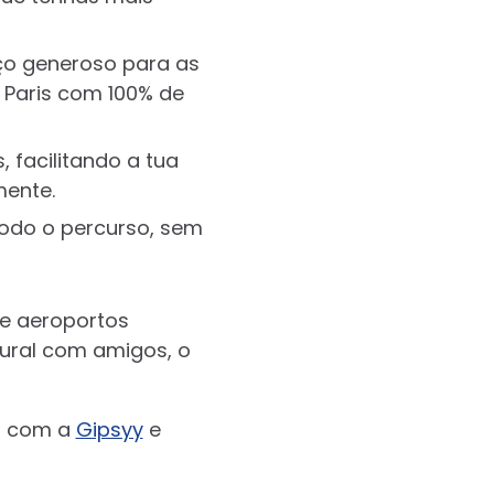
ço generoso para as
 Paris com 100% de
, facilitando a tua
mente.
todo o percurso, sem
de aeroportos
tural com amigos, o
em com a
Gipsyy
e