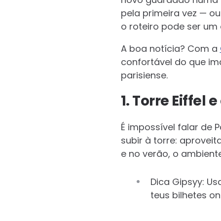
pela primeira vez — o
o roteiro pode ser um 
A boa notícia? Com a
confortável do que im
parisiense.
1. Torre Eiffe
É impossível falar de
subir à torre: aprove
e no verão, o ambiente
Dica Gipsyy: Us
teus bilhetes on