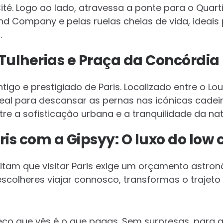
Cité. Logo ao lado, atravessa a ponte para o Quart
and Company e pelas ruelas cheias de vida, ideai
.
 Tulherias e Praça da Concórdia
ntigo e prestigiado de Paris. Localizado entre o Lo
deal para descansar as pernas nas icónicas cadeir
ntre a sofisticação urbana e a tranquilidade da na
ris com a Gipsyy: O luxo do low 
ditam que visitar Paris exige um orçamento astro
 escolheres viajar connosco, transformas o trajet
eço que vês é o que pagas. Sem surpresas, para 